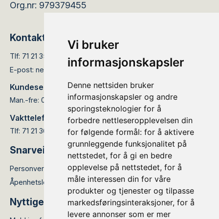
Org.nr: 979379455
Kontakt
Vi bruker
Tlf:
71 21 35 05
informasjonskapsler
E-post:
nettservice@elinett.no
Denne nettsiden bruker
Kundesenteret er åpent:
informasjonskapsler og andre
Man.-fre: 08.00 - 15.30
sporingsteknologier for å
Vakttelefon:
forbedre nettleseropplevelsen din
Tlf: 71 21 36 66
for følgende formål:
for å aktivere
grunnleggende funksjonalitet på
Snarveier
nettstedet
,
for å gi en bedre
opplevelse på nettstedet
,
for å
Personvernerklæring
måle interessen din for våre
Åpenhetsloven
produkter og tjenester og tilpasse
Nyttige lenker
markedsføringsinteraksjoner
,
for å
levere annonser som er mer