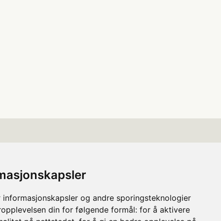
Nyttige lenker
rmasjonskapsler
 informasjonskapsler og andre sporingsteknologier
Meld inn feil
ropplevelsen din for følgende formål:
for å aktivere
Aktuelt