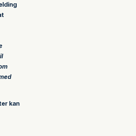
elding
at
e
il
 om
 med
ter kan