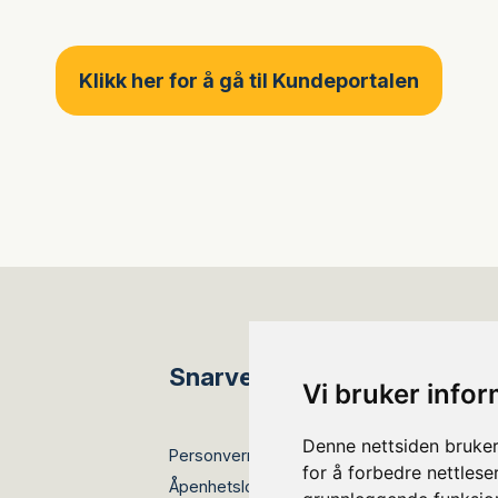
Klikk her for å gå til Kundeportalen
Snarveier
Vi bruker info
Denne nettsiden bruker
Personvernerklæring
for å forbedre nettlese
Åpenhetsloven