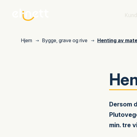
Kund
Hjem
Bygge, grave og rive
Henting av mater
Hen
Dersom du
Plutovege
min. tre 