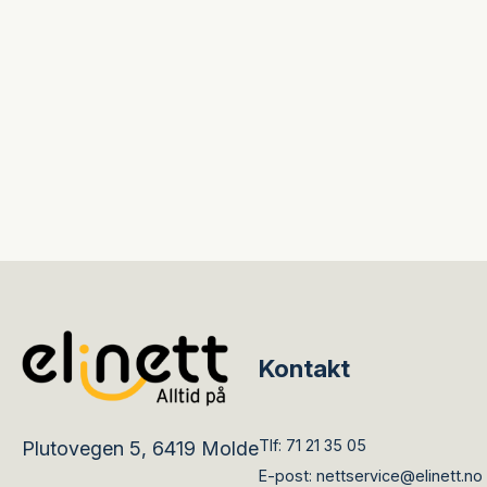
Kontakt
Tlf:
71 21 35 05
Plutovegen 5, 6419 Molde
E-post:
nettservice@elinett.no