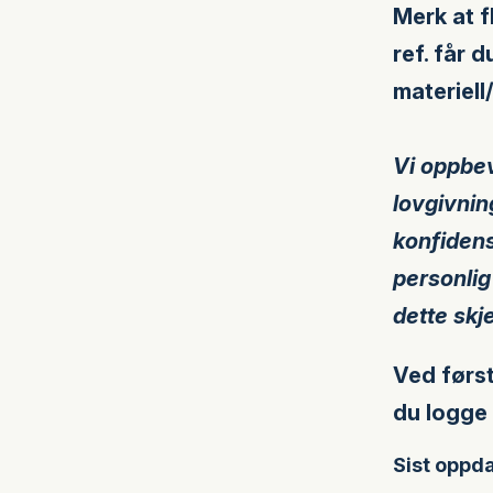
Merk at f
ref.
får du
materiell/
Vi oppbev
lovgivning
konfidensi
personlig
dette skj
Ved først
du logge 
Sist oppda