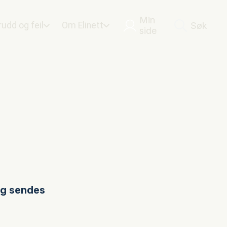
Min
udd og feil
Om Elinett
Søk
side
og sendes