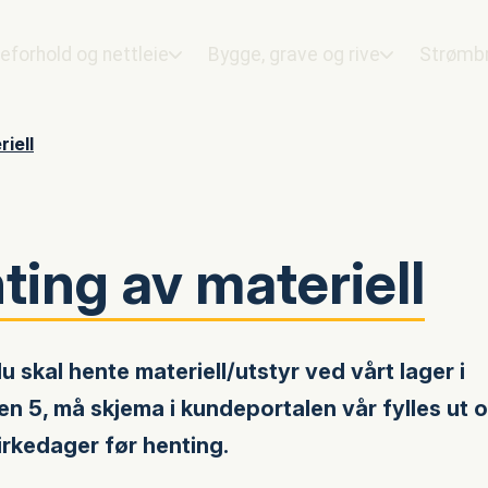
eforhold og nettleie
Bygge, grave og rive
Strømbr
iell
ting av materiell
 skal hente materiell/utstyr ved vårt lager i
n 5, må skjema i kundeportalen vår fylles ut 
virkedager før henting.