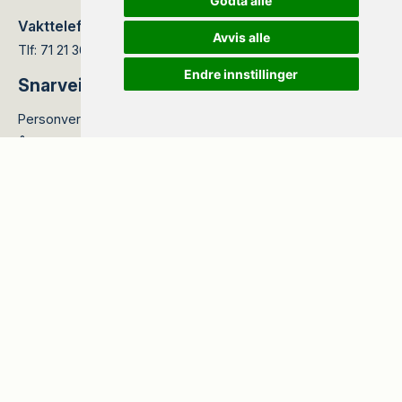
Godta alle
Vakttelefon:
Avvis alle
Meld feil/skade
Tlf: 71 21 36 66
Endre innstillinger
Snarveier
Personvernerklæring
Åpenhetsloven
Nyttige lenker
Meld inn feil
Aktuelt
Strømbrudd
Energikvinner
Kundeportalen
Ledige stillinger