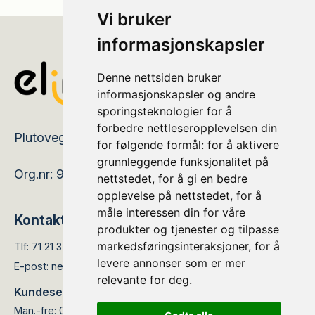
Vi bruker
informasjonskapsler
Denne nettsiden bruker
informasjonskapsler og andre
sporingsteknologier for å
forbedre nettleseropplevelsen din
Plutovegen 5, 6419 Molde
for følgende formål:
for å aktivere
grunnleggende funksjonalitet på
Org.nr: 979379455
nettstedet
,
for å gi en bedre
opplevelse på nettstedet
,
for å
måle interessen din for våre
Kontakt
produkter og tjenester og tilpasse
markedsføringsinteraksjoner
,
for å
Tlf:
71 21 35 05
levere annonser som er mer
E-post:
nettservice@elinett.no
relevante for deg
.
Kundesenteret er åpent:
Man.-fre: 08.00 - 15.30