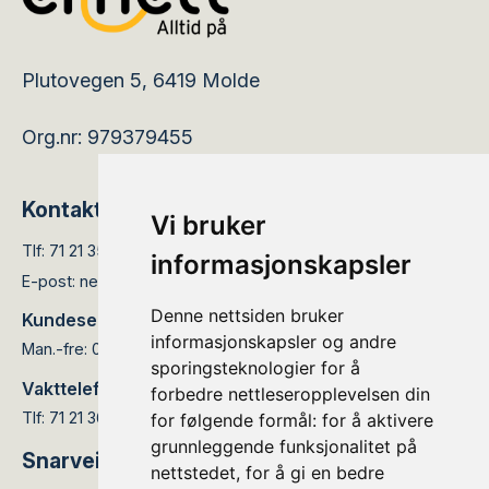
Plutovegen 5, 6419 Molde
Org.nr: 979379455
Kontakt
Vi bruker
Tlf:
71 21 35 05
informasjonskapsler
E-post:
nettservice@elinett.no
Denne nettsiden bruker
Kundesenteret er åpent:
informasjonskapsler og andre
Man.-fre: 08.00 - 15.30
sporingsteknologier for å
Vakttelefon:
forbedre nettleseropplevelsen din
Tlf: 71 21 36 66
for følgende formål:
for å aktivere
grunnleggende funksjonalitet på
Snarveier
nettstedet
,
for å gi en bedre