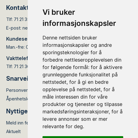
Kontakt
Vi bruker
Tlf:
71 21 35 05
informasjonskapsler
E-post:
nettservice@elinett.no
Denne nettsiden bruker
Kundesenteret er åpent:
informasjonskapsler og andre
Man.-fre: 08.00 - 15.30
sporingsteknologier for å
Vakttelefon:
forbedre nettleseropplevelsen din
Tlf: 71 21 36 66
for følgende formål:
for å aktivere
grunnleggende funksjonalitet på
Snarveier
nettstedet
,
for å gi en bedre
opplevelse på nettstedet
,
for å
Personvernerklæring
måle interessen din for våre
Åpenhetsloven
produkter og tjenester og tilpasse
Nyttige lenker
markedsføringsinteraksjoner
,
for å
levere annonser som er mer
Meld inn feil
relevante for deg
.
Aktuelt