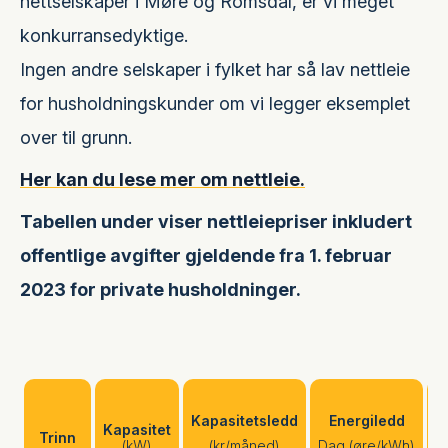
nettselskaper i Møre og Romsdal, er vi meget
konkurransedyktige.
Ingen andre selskaper i fylket har så lav nettleie
for husholdningskunder om vi legger eksemplet
over til grunn.
Her kan du lese mer om nettleie.
Tabellen under viser nettleiepriser inkludert
offentlige avgifter gjeldende fra 1. februar
2023 for private husholdninger.
Kapasitetsledd
Energiledd
Kapasitet
Trinn
N
(kW)
(kr/måned)
Dag (øre/kWh)