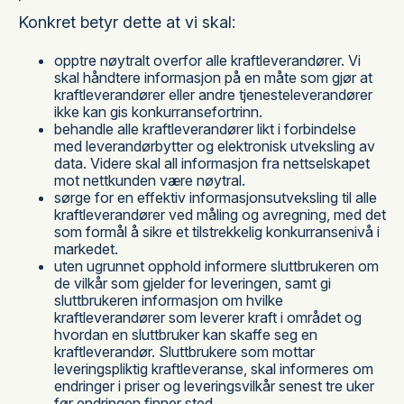
Konkret betyr dette at vi skal:
opptre nøytralt overfor alle kraftleverandører. Vi
skal håndtere informasjon på en måte som gjør at
kraftleverandører eller andre tjenesteleverandører
ikke kan gis konkurransefortrinn.
behandle alle kraftleverandører likt i forbindelse
med leverandørbytter og elektronisk utveksling av
data. Videre skal all informasjon fra nettselskapet
mot nettkunden være nøytral.
sørge for en effektiv informasjonsutveksling til alle
kraftleverandører ved måling og avregning, med det
som formål å sikre et tilstrekkelig konkurransenivå i
markedet.
uten ugrunnet opphold informere sluttbrukeren om
de vilkår som gjelder for leveringen, samt gi
sluttbrukeren informasjon om hvilke
kraftleverandører som leverer kraft i området og
hvordan en sluttbruker kan skaffe seg en
kraftleverandør. Sluttbrukere som mottar
leveringspliktig kraftleveranse, skal informeres om
endringer i priser og leveringsvilkår senest tre uker
før endringen finner sted.