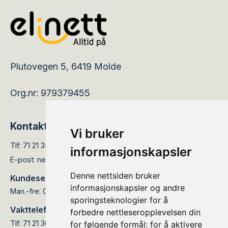
Plutovegen 5, 6419 Molde
Org.nr: 979379455
Kontakt
Vi bruker
Tlf:
71 21 35 05
informasjonskapsler
E-post:
nettservice@elinett.no
Denne nettsiden bruker
Kundesenteret er åpent:
informasjonskapsler og andre
Man.-fre: 08.00 - 15.30
sporingsteknologier for å
Vakttelefon:
forbedre nettleseropplevelsen din
Tlf: 71 21 36 66
for følgende formål:
for å aktivere