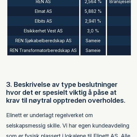
REN AS
2,564 %
Bransjeselska
Elmat AS
5,882 %
Elbits AS
2,941 %
Elsikkerhet Vest AS
3,0 %
REN Sjøkabelberedskap AS
Sameie
REN Transformatorberedskap AS
Sameie
Sa
3. Beskrivelse av type beslutninger
hvor det er spesielt viktig å påse at
krav til nøytral opptreden overholdes.
Elinett er underlagt regelverket om
selskapsmessig skille. Vi har egen kundeavdeling
som er fysisk plassert i lokalene til Elinett AS. Alle