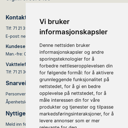
Kontakt
Vi bruker
Tlf:
71 21 35 05
informasjonskapsler
E-post:
nettservice@elinett.no
Denne nettsiden bruker
Kundesenteret er åpent:
informasjonskapsler og andre
Man.-fre: 08.00 - 15.30
sporingsteknologier for å
Vakttelefon:
forbedre nettleseropplevelsen din
Tlf: 71 21 36 66
for følgende formål:
for å aktivere
grunnleggende funksjonalitet på
Snarveier
nettstedet
,
for å gi en bedre
opplevelse på nettstedet
,
for å
Personvernerklæring
måle interessen din for våre
Åpenhetsloven
produkter og tjenester og tilpasse
Nyttige lenker
markedsføringsinteraksjoner
,
for å
levere annonser som er mer
Meld inn feil
relevante for deg
.