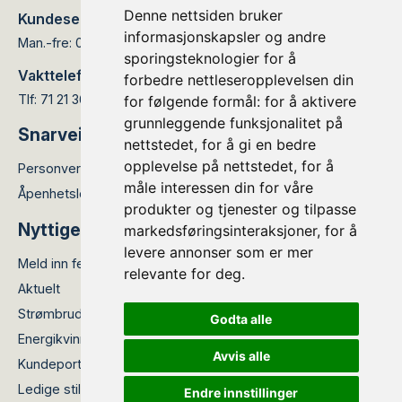
Denne nettsiden bruker
Kundesenteret er åpent:
informasjonskapsler og andre
Man.-fre: 08.00 - 15.30
sporingsteknologier for å
Vakttelefon:
forbedre nettleseropplevelsen din
Tlf: 71 21 36 66
for følgende formål:
for å aktivere
grunnleggende funksjonalitet på
Snarveier
nettstedet
,
for å gi en bedre
opplevelse på nettstedet
,
for å
Personvernerklæring
måle interessen din for våre
Åpenhetsloven
produkter og tjenester og tilpasse
Nyttige lenker
markedsføringsinteraksjoner
,
for å
levere annonser som er mer
Meld inn feil
relevante for deg
.
Aktuelt
Strømbrudd
Godta alle
Energikvinner
Avvis alle
Kundeportalen
Meld feil/skade
Ledige stillinger
Endre innstillinger