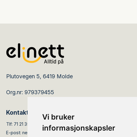
Plutovegen 5, 6419 Molde
Org.nr: 979379455
Kontakt
Vi bruker
Tlf:
71 21 35 05
informasjonskapsler
E-post:
nettservice@elinett.no