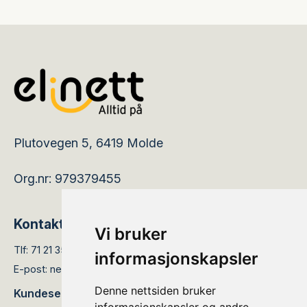
Plutovegen 5, 6419 Molde
Org.nr: 979379455
Kontakt
Vi bruker
Tlf:
71 21 35 05
informasjonskapsler
E-post:
nettservice@elinett.no
Denne nettsiden bruker
Kundesenteret er åpent: