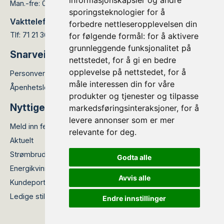
informasjonskapsler og andre
Man.-fre: 08.00 - 15.30
sporingsteknologier for å
Vakttelefon:
forbedre nettleseropplevelsen din
Tlf: 71 21 36 66
for følgende formål:
for å aktivere
grunnleggende funksjonalitet på
Snarveier
nettstedet
,
for å gi en bedre
opplevelse på nettstedet
,
for å
Personvernerklæring
måle interessen din for våre
Åpenhetsloven
produkter og tjenester og tilpasse
Nyttige lenker
markedsføringsinteraksjoner
,
for å
levere annonser som er mer
Meld inn feil
relevante for deg
.
Aktuelt
Strømbrudd
Godta alle
Energikvinner
Avvis alle
Kundeportalen
Meld feil/skade
Ledige stillinger
Endre innstillinger