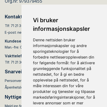
Org.nr: 979379455
Kontakt
Vi bruker
Tlf:
71 21 35 05
informasjonskapsler
E-post:
nettservice@elinett.no
Denne nettsiden bruker
Kundesenteret er åpent:
informasjonskapsler og andre
Man.-fre: 08.00 - 15.30
sporingsteknologier for å
Vakttelefon:
forbedre nettleseropplevelsen din
Tlf: 71 21 36 66
for følgende formål:
for å aktivere
grunnleggende funksjonalitet på
Snarveier
nettstedet
,
for å gi en bedre
opplevelse på nettstedet
,
for å
Personvernerklæring
måle interessen din for våre
Åpenhetsloven
produkter og tjenester og tilpasse
Nyttige lenker
markedsføringsinteraksjoner
,
for å
levere annonser som er mer
Meld inn feil